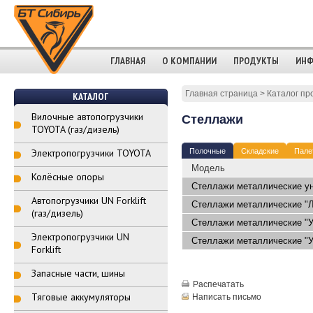
ГЛАВНАЯ
О КОМПАНИИ
ПРОДУКТЫ
ИНФ
Главная страница
>
Каталог пр
КАТАЛОГ
Вилочные автопогрузчики
Стеллажи
TOYOTA (газ/дизель)
Электропогрузчики TOYOTA
Полочные
Складские
Пале
Модель
Колёсные опоры
Стеллажи металлические ун
Автопогрузчики UN Forklift
Стеллажи металлические "
(газ/дизель)
Стеллажи металлические "У
Электропогрузчики UN
Стеллажи металлические "У
Forklift
Запасные части, шины
Распечатать
Тяговые аккумуляторы
Написать письмо