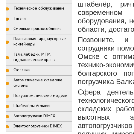
штабелёр, рич
Техническое обслуживание
современном 
Тягачи
оборудования, 
области, достат
Сменные приспособления
Позвоните, и
Пластиковая тара, мусорные
контейнеры
сотрудники помо
Тали, лебёдки, МТМ,
Омске с оптим
гидравлические краны
технико-эконом
Стеллажи
болгарского по
Автоматические складские
погрузчика Балк
системы
Сфера деятел
Полуавтоматические модели
технологическог
Штабелёры Armanni
складских рабо
Автопогрузчики DIMEX
высотных эл
автопогрузчик
Электропогрузчики DIMEX
ведущих миров