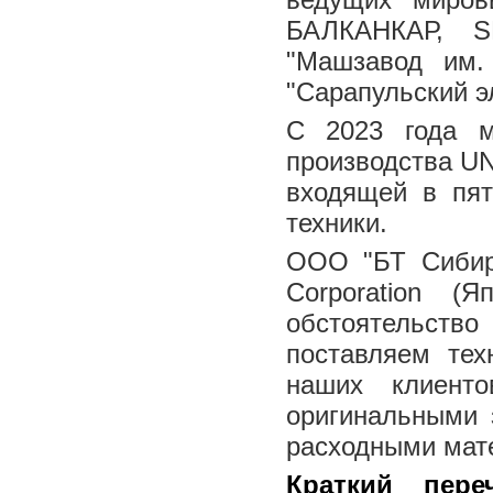
БАЛКАНКАР, S
"Машзавод им. 
"Сарапульский э
С 2023 года м
производства UN
входящей в пят
техники.
ООО "БТ Сибирь
Corporation (Я
обстоятельств
поставляем тех
наших клиент
оригинальными 
расходными мат
Краткий пере