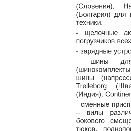
(Словения), H
(Болгария) для 
техники.
- щелочные а
погрузчиков всех
- зарядные устро
- шины для 
(шинокомплекты)
шины (напрессо
Trelleborg (Ш
(Индия), Contine
- сменные присп
– вилы различ
бокового смещ
тюков, полноп