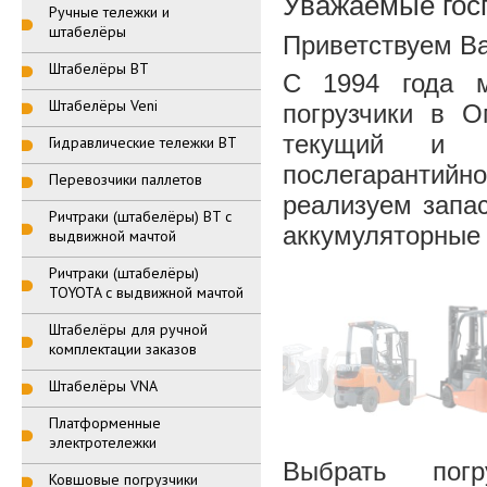
Уважаемые гос
Ручные тележки и
штабелёры
Приветствуем Ва
Штабелёры BT
С 1994 года 
Штабелёры Veni
погрузчики в О
текущий и к
Гидравлические тележки BT
послегарантийн
Перевозчики паллетов
реализуем запас
Ричтраки (штабелёры) BT с
аккумуляторные 
выдвижной мачтой
Ричтраки (штабелёры)
TOYOTA с выдвижной мачтой
Штабелёры для ручной
комплектации заказов
Штабелёры VNA
Платформенные
электротележки
Выбрать погру
Ковшовые погрузчики