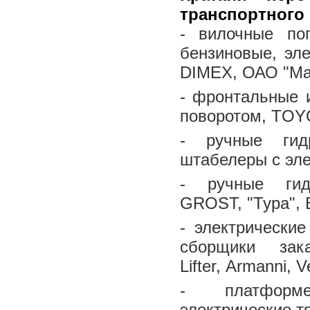
транспортного 
- вилочные пог
бензиновые, эле
DIMEX, ОАО "Ма
- фронтальные 
поворотом, TOY
- ручные гидр
штабелеры с эл
- ручные гид
GROST, "Тура", 
- электрические
сборщики зак
Lifter, Armanni, V
- платформен
электрические т