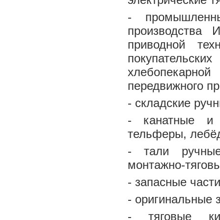
- промышленн
производства 
приводной тех
покупательск
хлебопекарно
передвижного пр
- складские руч
- канатные и 
тельферы, лебёд
- тали ручны
монтажно-тягов
- запасные част
- оригинальные 
- тяговые ки