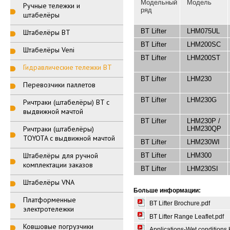
Модельный
Модель
Ручные тележки и
ряд
штабелёры
BT Lifter
LHM075UL
Штабелёры BT
BT Lifter
LHM200SC
Штабелёры Veni
BT Lifter
LHM200ST
Гидравлические тележки BT
BT Lifter
LHM230
Перевозчики паллетов
BT Lifter
LHM230G
Ричтраки (штабелёры) BT с
выдвижной мачтой
BT Lifter
LHM230P /
Ричтраки (штабелёры)
LHM230QP
TOYOTA с выдвижной мачтой
BT Lifter
LHM230WI
Штабелёры для ручной
BT Lifter
LHM300
комплектации заказов
BT Lifter
LHM230SI
Штабелёры VNA
Больше информации:
Платформенные
BT Lifter Brochure.pdf
электротележки
BT Lifter Range Leaflet.pdf
Ковшовые погрузчики
Applications-Wet conditions