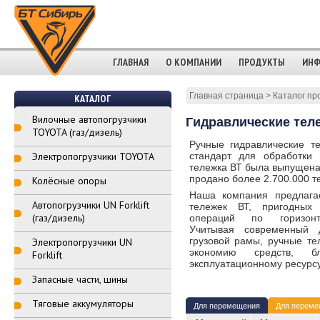
ГЛАВНАЯ
О КОМПАНИИ
ПРОДУКТЫ
ИНФ
Главная страница
>
Каталог пр
КАТАЛОГ
Вилочные автопогрузчики
Гидравлические тел
TOYOTA (газ/дизель)
Ручные гидравлические т
Электропогрузчики TOYOTA
стандарт для обработки 
тележка ВТ была выпущена 
продано более 2.700.000 т
Колёсные опоры
Наша компания предлага
Автопогрузчики UN Forklift
тележек ВТ, пригодных
(газ/дизель)
операций по горизонт
Учитывая современный 
грузовой рамы, ручные т
Электропогрузчики UN
экономию средств, бл
Forklift
эксплуатационному ресурсу
Запасные части, шины
Тяговые аккумуляторы
Для перемещения
Для переме