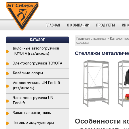
ГЛАВНАЯ
О КОМПАНИИ
ПРОДУКТЫ
ИНФ
Главная страница
>
Каталог пр
КАТАЛОГ
одежды
Вилочные автопогрузчики
Стеллажи металличе
TOYOTA (газ/дизель)
Электропогрузчики TOYOTA
Колёсные опоры
Автопогрузчики UN Forklift
(газ/дизель)
Электропогрузчики UN
Forklift
Запасные части, шины
Особенности к
Тяговые аккумуляторы