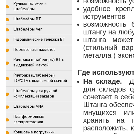
возможность ус
Ручные тележки и
удобное креп
штабелёры
иструментов
Штабелёры BT
возможность 
Штабелёры Veni
штангу на люб
штанга может
Гидравлические тележки BT
(стильный вар
Перевозчики паллетов
металла ( экон
Ричтраки (штабелёры) BT с
выдвижной мачтой
Где используют
Ричтраки (штабелёры)
На складе.
Дан
TOYOTA с выдвижной мачтой
для складов о
Штабелёры для ручной
сочетает в себ
комплектации заказов
Штанга обеспе
Штабелёры VNA
мнущихся или
Платформенные
хранить на 
электротележки
расположить, к
Ковшовые погрузчики