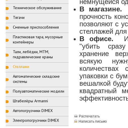
немнущейся од
Техническое обслуживание
В магазине.
Э
прочность конс
Тягачи
позволяют с ус
Сменные приспособления
стеллажей для
Пластиковая тара, мусорные
В офисе.
Исп
контейнеры
"убить сразу
Тали, лебёдки, МТМ,
хранение вер
гидравлические краны
всякую нуж
Стеллажи
количествах 
упаковки с бум
Автоматические складские
системы
вешалкой буду
квадратный м
Полуавтоматические модели
эффективност
Штабелёры Armanni
Автопогрузчики DIMEX
Распечатать
Электропогрузчики DIMEX
Написать письмо