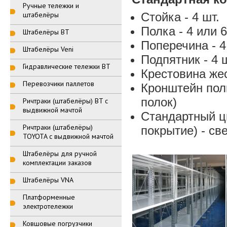
Ручные тележки и
штабелёры
Стойка - 4 шт.
Полка - 4 или 6
Штабелёры BT
Поперечина - 4
Штабелёры Veni
Подпятник - 4 ш
Гидравлические тележки BT
Крестовина жес
Перевозчики паллетов
Кронштейн полки
полок)
Ричтраки (штабелёры) BT с
выдвижной мачтой
Стандартный ц
Ричтраки (штабелёры)
покрытие) - св
TOYOTA с выдвижной мачтой
Штабелёры для ручной
комплектации заказов
Штабелёры VNA
Платформенные
электротележки
Ковшовые погрузчики