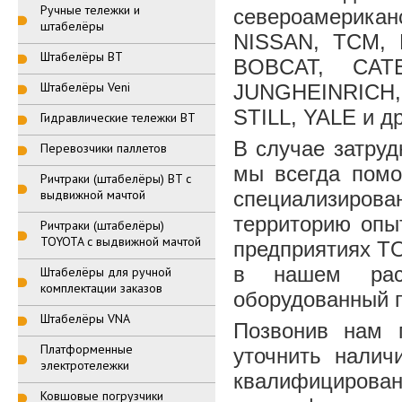
Ручные тележки и
североамерика
штабелёры
NISSAN, ТСМ, 
Штабелёры BT
BOBCAT, CAT
Штабелёры Veni
JUNGHEINRICH
STILL, YALE и др
Гидравлические тележки BT
В случае затруд
Перевозчики паллетов
мы всегда помо
Ричтраки (штабелёры) BT с
выдвижной мачтой
специализиров
территорию опы
Ричтраки (штабелёры)
TOYOTA с выдвижной мачтой
предприятиях T
в нашем расп
Штабелёры для ручной
комплектации заказов
оборудованный 
Штабелёры VNA
Позвонив нам
Платформенные
уточнить налич
электротележки
квалифицирован
Ковшовые погрузчики