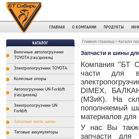
ГЛАВНАЯ
О КОМПАНИИ
ПРОДУКТЫ
ИНФ
Главная страница
>
Каталог пр
КАТАЛОГ
Вилочные автопогрузчики
Запчасти и шины для
TOYOTA (газ/дизель)
Компания "БТ С
Электропогрузчики TOYOTA
части для вил
Колёсные опоры
электропогрузч
Автопогрузчики UN Forklift
DIMEX, БАЛКАН
(газ/дизель)
(МЗиК). На ск
Электропогрузчики UN
пополняемый ши
Forklift
материалов для 
Запасные части, шины
У нас Вы такж
Тяговые аккумуляторы
запчасти для 