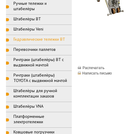
Ручные тележки и
штабелёры
Штабелёры BT
Штабелёры Veni
Гидравлические тележки BT
Перевозчики паллетов
Ричтраки (штабелёры) BT с
выдвижной мачтой
Распечатать
Написать письмо
Ричтраки (штабелёры)
TOYOTA с выдвижной мачтой
Штабелёры для ручной
комплектации заказов
Штабелёры VNA
Платформенные
электротележки
Ковшовые погрузчики