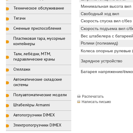
Минимальная высота вил
Техническое обслуживание
Свободный ход вил
Тягачи
Скорость спуска вил с/без 
Сменные приспособления
Скорость подъема вил с/бе
Вес штабелера с батарее
Пластиковая тара, мусорные
Ролики (полиамид)
контейнеры
Колеса опорные рулевые 
Тали, лебёдки, МТМ,
гидравлические краны
Зарядное устройство
Стеллажи
Батарея напряжение/ёмко
Автоматические складские
системы
Полуавтоматические модели
Распечатать
Написать письмо
Штабелёры Armanni
Автопогрузчики DIMEX
Электропогрузчики DIMEX