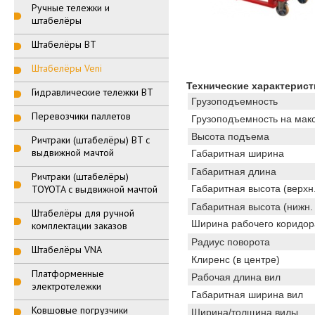
Ручные тележки и
штабелёры
Штабелёры BT
Штабелёры Veni
Технические характерист
Гидравлические тележки BT
Грузоподъемность
Перевозчики паллетов
Грузоподъемность на макс
Высота подъема
Ричтраки (штабелёры) BT с
выдвижной мачтой
Габаритная ширина
Габаритная длина
Ричтраки (штабелёры)
TOYOTA с выдвижной мачтой
Габаритная высота (верхн
Габаритная высота (нижн.
Штабелёры для ручной
Ширина рабочего коридора
комплектации заказов
Радиус поворота
Штабелёры VNA
Клиренс (в центре)
Платформенные
Рабочая длина вил
электротележки
Габаритная ширина вил
Ковшовые погрузчики
Ширина/толщина вилы