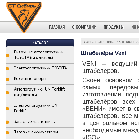
ГЛАВНАЯ
О КОМПАНИИ
ПРОДУКТЫ
ИНФ
Главная страница
>
Каталог пр
КАТАЛОГ
Вилочные автопогрузчики
Штабелёры Veni
TOYOTA (газ/дизель)
VENI – ведущий 
Электропогрузчики TOYOTA
штабелёров.
Колёсные опоры
Своей основной 
самых передов
Автопогрузчики UN Forklift
изготовлении под
(газ/дизель)
штабелёров всех
Электропогрузчики UN
«ВЕНИ» имеет в св
Forklift
штабелеров. Все м
Запасные части, шины
в центральном ис
необходимые межд
Тяговые аккумуляторы
«ISO».