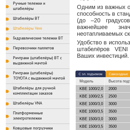
Ручные тележки и
Одним из важных о
штабелёры
способность в ста
Штабелёры BT
(до –20 градусов
важнейшее зн
Штабелёры Veni
неотапливаемых ск
Гидравлические тележки BT
Удобство в исполь
Перевозчики паллетов
штабелёров VENI
Ваших инвестиций.
Ричтраки (штабелёры) BT с
выдвижной мачтой
Ричтраки (штабелёры)
С эл. подъемом
Самоходные
TOYOTA с выдвижной мачтой
Модель
Высота под
Штабелёры для ручной
KBE 1000/2,0
2000
комплектации заказов
KBE 1000/2,5
2500
Штабелёры VNA
KBE 1000/3,0
3000
KBE 1000/3,5
3500
Платформенные
электротележки
KBE 1500/3,0
3000
KBE 1500/3,5
3500
Ковшовые погрузчики