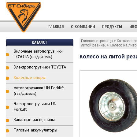
ГЛАВНАЯ
О КОМПАНИИ
ПРОДУКТЫ
ИНФ
Главная страница
>
Каталог пр
КАТАЛОГ
литой резине.
>
Колесо на лит
Вилочные автопогрузчики
Колесо на литой рез
TOYOTA (газ/дизель)
Электропогрузчики TOYOTA
Колёсные опоры
Автопогрузчики UN Forklift
(газ/дизель)
Электропогрузчики UN
Forklift
Запасные части, шины
Тяговые аккумуляторы