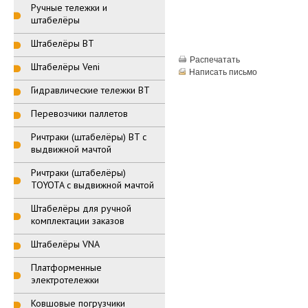
Ручные тележки и
штабелёры
Штабелёры BT
Распечатать
Штабелёры Veni
Написать письмо
Гидравлические тележки BT
Перевозчики паллетов
Ричтраки (штабелёры) BT с
выдвижной мачтой
Ричтраки (штабелёры)
TOYOTA с выдвижной мачтой
Штабелёры для ручной
комплектации заказов
Штабелёры VNA
Платформенные
электротележки
Ковшовые погрузчики