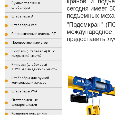
кранов и подъ
Ручные тележки и
сегодня имеет 5
штабелёры
подъемных меха
Штабелёры BT
"Подемкран" (П
Штабелёры Veni
международное 
Гидравлические тележки BT
предоставить лу
Перевозчики паллетов
Ричтраки (штабелёры) BT с
выдвижной мачтой
Ричтраки (штабелёры)
TOYOTA с выдвижной мачтой
Штабелёры для ручной
комплектации заказов
Штабелёры VNA
Платформенные
электротележки
Ковшовые погрузчики