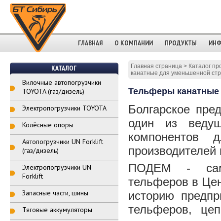
ГЛАВНАЯ
О КОМПАНИИ
ПРОДУКТЫ
ИНФ
Главная страница
>
Каталог пр
КАТАЛОГ
канатные для уменьшенной ст
Вилочные автопогрузчики
Тельферы канатные
TOYOTA (газ/дизель)
Болгарское пре
Электропогрузчики TOYOTA
один из веду
Колёсные опоры
компонентов 
Автопогрузчики UN Forklift
производителей 
(газ/дизель)
ПОДЕМ - самы
Электропогрузчики UN
Forklift
тельферов в Цен
Запасные части, шины
историю предпр
тельферов, цеп
Тяговые аккумуляторы