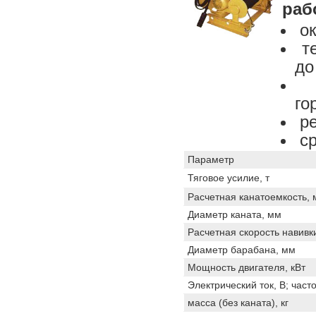
раб
ок
те
до
р
го
ре
cр
Параметр
Тяговое усилие, т
Расчетная канатоемкость, 
Диаметр каната, мм
Расчетная скорость навивки
Диаметр барабана, мм
Мощность двигателя, кВт
Электрический ток, В; часто
масса (без каната), кг