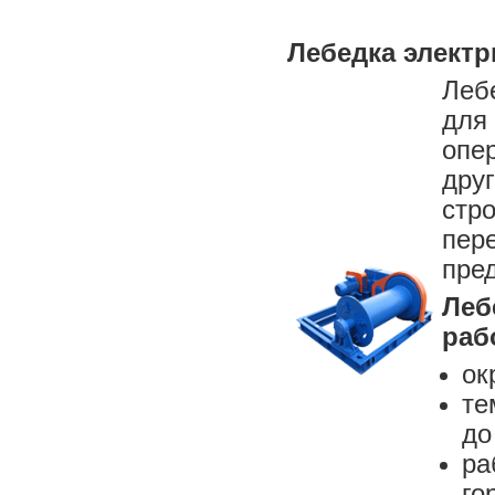
Лебедка электр
Леб
для
опе
дру
стр
пе
пре
Леб
раб
ок
те
до
ра
го