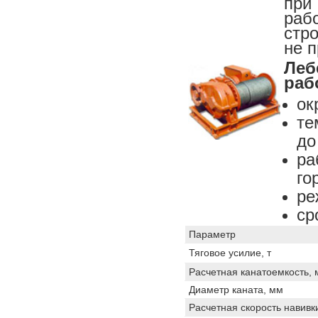
при
ра
стр
не 
Леб
раб
ок
те
до
р
го
ре
cр
Параметр
Тяговое усилие, т
Расчетная канатоемкость, 
Диаметр каната, мм
Расчетная скорость навивки