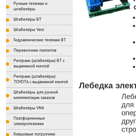
Ручные тележки и
штабелёры
Штабелёры BT
Штабелёры Veni
Гидравлические тележки BT
Перевозчики паллетов
Ричтраки (штабелёры) BT с
выдвижной мачтой
Ричтраки (штабелёры)
TOYOTA с выдвижной мачтой
Лебедка элек
Штабелёры для ручной
Леб
комплектации заказов
для
Штабелёры VNA
опе
Платформенные
дру
электротележки
стр
Ковшовые погрузчики