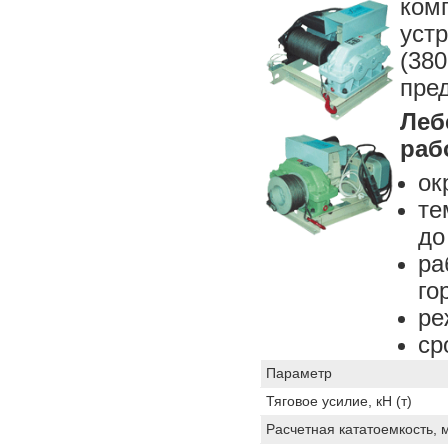
ком
уст
(3
пре
Леб
раб
ок
те
до
р
го
ре
ср
Параметр
Тяговое усилие, кН (т)
Расчетная кататоемкость, 