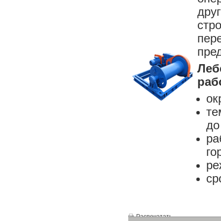
дру
стр
пе
пре
Леб
раб
ок
те
до
р
го
ре
ср
Распечатать