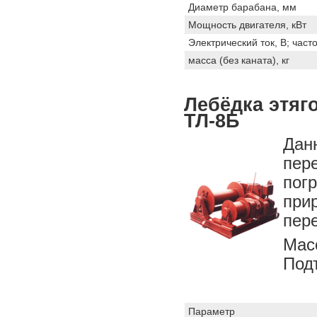
Диаметр барабана, мм
Мощность двигателя, кВт
Электрический ток, В; часто
масса (без каната), кг
Лебёдка этяг
ТЛ-8Б
Дан
пер
по
при
пере
Мас
Под
Параметр