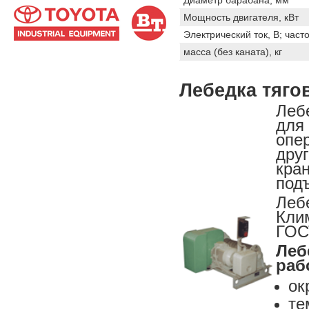
Диаметр барабана, мм
Мощность двигателя, кВт
Электрический ток, В; часто
масса (без каната), кг
Лебедка тяго
Леб
для
опе
дру
кра
под
Леб
Клим
ГОС
Леб
раб
ок
те