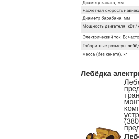
Диаметр каната, мм
Расчетная скорость навивки
Диаметр барабана, мм
Мощность двигателя, кВт /
Электрический ток, В; часто
Габаритные размеры лебё
масса (без каната), кг
Лебёдка электр
Ле
пре
тра
мон
ком
уст
(3
пре
Леб