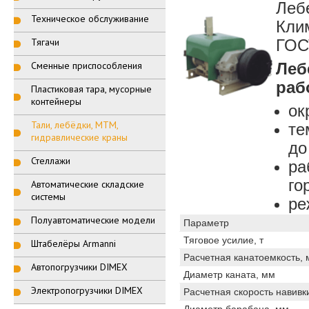
Леб
Техническое обслуживание
Кли
Тягачи
ГОС
Сменные приспособления
Леб
раб
Пластиковая тара, мусорные
контейнеры
ок
Тали, лебёдки, МТМ,
те
гидравлические краны
до
Стеллажи
ра
го
Автоматические складские
системы
ре
Полуавтоматические модели
Параметр
Тяговое усилие, т
Штабелёры Armanni
Расчетная канатоемкость, 
Автопогрузчики DIMEX
Диаметр каната, мм
Электропогрузчики DIMEX
Расчетная скорость навивки