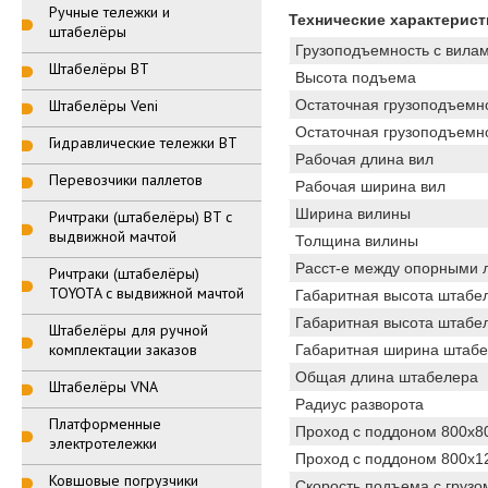
Ручные тележки и
Технические характерист
штабелёры
Грузоподъемность с вилам
Штабелёры BT
Высота подъема
Штабелёры Veni
Остаточная грузоподъемно
Остаточная грузоподъемно
Гидравлические тележки BT
Рабочая длина вил
Перевозчики паллетов
Рабочая ширина вил
Ширина вилины
Ричтраки (штабелёры) BT с
выдвижной мачтой
Толщина вилины
Расст-е между опорными л
Ричтраки (штабелёры)
TOYOTA с выдвижной мачтой
Габаритная высота штабе
Габаритная высота штабел
Штабелёры для ручной
комплектации заказов
Габаритная ширина штаб
Общая длина штабелера
Штабелёры VNA
Радиус разворота
Платформенные
Проход с поддоном 800х8
электротележки
Проход с поддоном 800х1
Ковшовые погрузчики
Скорость подъема с грузом