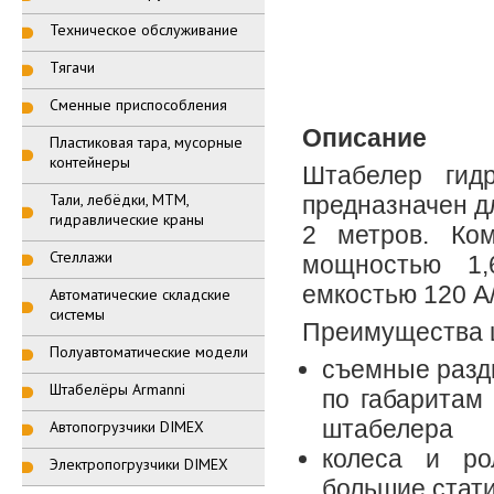
Техническое обслуживание
Тягачи
Сменные приспособления
Описание
Пластиковая тара, мусорные
контейнеры
Штабелер гид
Тали, лебёдки, МТМ,
предназначен дл
гидравлические краны
2 метров. Ком
Стеллажи
мощностью 1,
емкостью 120 А/
Автоматические складские
системы
Преимущества 
Полуавтоматические модели
съемные разд
Штабелёры Armanni
по габаритам
штабелера
Автопогрузчики DIMEX
колеса и ро
Электропогрузчики DIMEX
большие стати