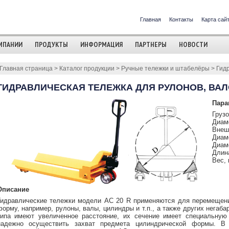
Главная
Контакты
Карта сай
МПАНИИ
ПРОДУКТЫ
ИНФОРМАЦИЯ
ПАРТНЕРЫ
НОВОСТИ
Главная страница
>
Каталог продукции
>
Ручные тележки и штабелёры
>
Гид
ГИДРАВЛИЧЕСКАЯ ТЕЛЕЖКА ДЛЯ РУЛОНОВ, ВАЛ
Пара
Грузо
Диаме
Внешн
Диаме
Диаме
Длина
Вес, 
Описание
Гидравлические тележки модели AC 20 R применяются для перемещен
форму, например, рулоны, валы, цилиндры и т.п., а также других негаба
типа имеют увеличенное расстояние, их сечение имеет специальную
надежно осуществить захват предмета цилиндрической формы. В 