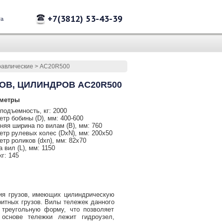
+7(3812) 53-43-39
та
равлические
>
АС20R500
ОВ, ЦИЛИНДРОВ АС20R500
метры
подъемность, кг: 2000
тр бобины (D), мм: 400-600
яя ширина по вилам (В), мм: 760
тр рулевых колес (DхN), мм: 200х50
тр роликов (dхn), мм: 82х70
 вил (L), мм: 1150
кг: 145
ия грузов, имеющих цилиндрическую
ритных грузов. Вилы тележек данного
 треугольную форму, что позволяет
основе тележки лежит гидроузел,