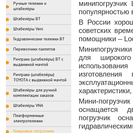
минипогрузчик 
Ручные тележки и
штабелёры
популярностью 
Штабелёры BT
В России хорош
Штабелёры Veni
советских врем
помощники – Loc
Гидравлические тележки BT
Минипогрузчики
Перевозчики паллетов
для широкого
Ричтраки (штабелёры) BT с
выдвижной мачтой
использования
изготовления 
Ричтраки (штабелёры)
TOYOTA с выдвижной мачтой
эксплуатацио
характеристики,
Штабелёры для ручной
комплектации заказов
Мини-погрузчик
Штабелёры VNA
оснащается д
Платформенные
погрузчик ос
электротележки
гидравлическ
Ковшовые погрузчики