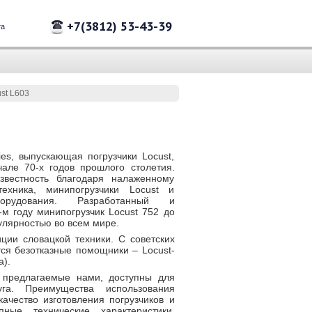
+7(3812) 53-43-39
та
st L603
es, выпускающая погрузчики Locust,
але 70-х годов прошлого столетия.
вестность благодаря налаженному
ехника, минипогрузчики Locust и
борудования. Разработанный и
м году минипогрузчик Locust 752 до
улярностью во всем мире.
ции словацкой техники. С советских
тся безотказные помощники – Locust-
a).
 предлагаемые нами, доступны для
уга. Преимущества использования
качество изготовления погрузчиков и
пные технические характеристики,