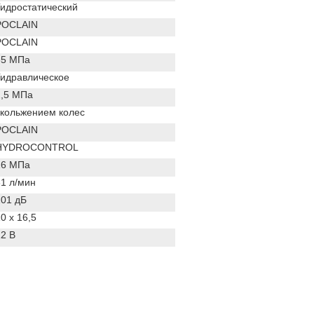
идростатический
POCLAIN
POCLAIN
35 МПа
Гидравлическое
2,5 МПа
скольжением колес
POCLAIN
HYDROCONTROL
16 МПа
1 л/мин
01 дБ
0 x 16,5
2 B