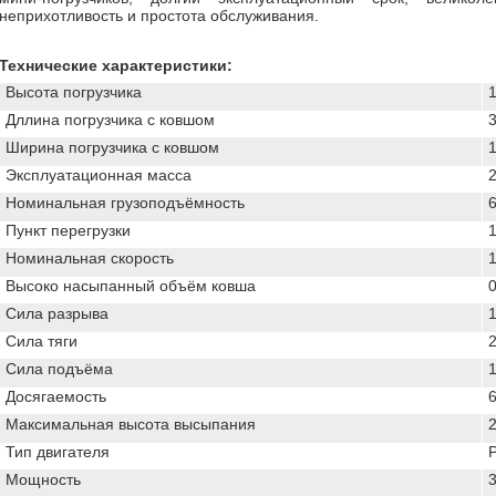
неприхотливость и простота обслуживания.
Технические характеристики:
Высота погрузчика
Дллина погрузчика с ковшом
Ширина погрузчика с ковшом
Эксплуатационная масса
2
Номинальная грузоподъёмность
6
Пункт перегрузки
1
Номинальная скорость
1
Высоко насыпанный объём ковша
0
Сила разрыва
1
Сила тяги
2
Сила подъёма
1
Досягаемость
Максимальная высота высыпания
Тип двигателя
P
Мощность
3