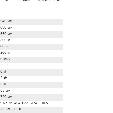
1940 мм
3090 мм
1560 мм
300 кг
00 кг
200 кг
0 км/ч
,3 m3
0 кН
2 кН
5 кН
668 мм
2720 мм
ERKINS 404D-22 STAGE III A
7.3 kW/50 HP