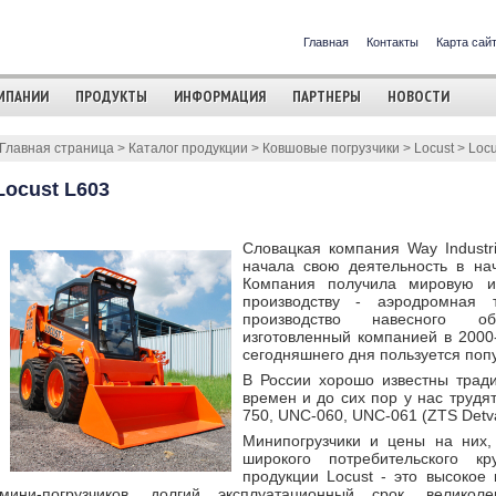
Главная
Контакты
Карта сай
МПАНИИ
ПРОДУКТЫ
ИНФОРМАЦИЯ
ПАРТНЕРЫ
НОВОСТИ
Главная страница
>
Каталог продукции
>
Ковшовые погрузчики
>
Locust
>
Locu
Locust L603
Словацкая компания Way Industri
начала свою деятельность в нач
Компания получила мировую из
производству - аэродромная т
производство навесного о
изготовленный компанией в 2000-
сегодняшнего дня пользуется поп
В России хорошо известны тради
времен и до сих пор у нас трудя
750, UNC-060, UNC-061 (ZTS Detv
Минипогрузчики и цены на них,
широкого потребительского кр
продукции Locust - это высокое 
мини-погрузчиков, долгий эксплуатационный срок, великоле