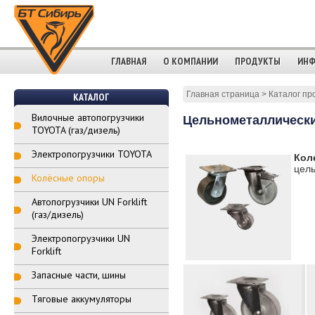
ГЛАВНАЯ
О КОМПАНИИ
ПРОДУКТЫ
ИНФ
Главная страница
>
Каталог пр
КАТАЛОГ
Вилочные автопогрузчики
Цельнометаллически
TOYOTA (газ/дизель)
Электропогрузчики TOYOTA
Кол
цель
Колёсные опоры
Автопогрузчики UN Forklift
(газ/дизель)
Электропогрузчики UN
Forklift
Запасные части, шины
Тяговые аккумуляторы