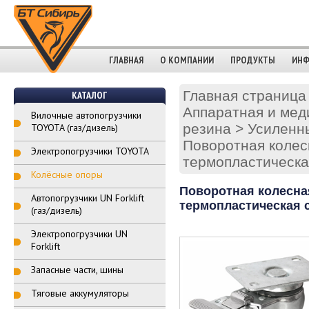
ГЛАВНАЯ
О КОМПАНИИ
ПРОДУКТЫ
ИНФ
Главная страница
КАТАЛОГ
Аппаратная и мед
Вилочные автопогрузчики
резина
>
Усиленны
TOYOTA (газ/дизель)
Поворотная колес
Электропогрузчики TOYOTA
термопластическа
Колёсные опоры
Поворотная колесна
Автопогрузчики UN Forklift
термопластическая 
(газ/дизель)
Электропогрузчики UN
Forklift
Запасные части, шины
Тяговые аккумуляторы