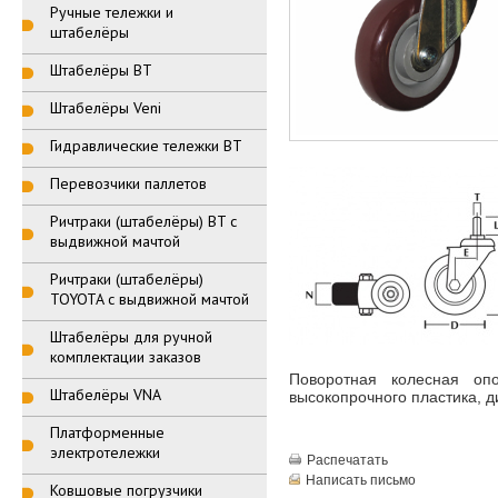
Ручные тележки и
штабелёры
Штабелёры BT
Штабелёры Veni
Гидравлические тележки BT
Перевозчики паллетов
Ричтраки (штабелёры) BT с
выдвижной мачтой
Ричтраки (штабелёры)
TOYOTA с выдвижной мачтой
Штабелёры для ручной
комплектации заказов
Поворотная колесная опо
Штабелёры VNA
высокопрочного пластика, ди
Платформенные
электротележки
Распечатать
Написать письмо
Ковшовые погрузчики