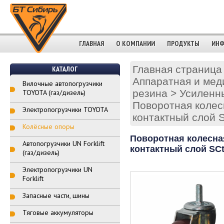
ГЛАВНАЯ
О КОМПАНИИ
ПРОДУКТЫ
ИНФ
Главная страница
КАТАЛОГ
Аппаратная и мед
Вилочные автопогрузчики
резина
>
Усиленны
TOYOTA (газ/дизель)
Поворотная колес
Электропогрузчики TOYOTA
контактный слой 
Колёсные опоры
Поворотная колесна
Автопогрузчики UN Forklift
контактный слой SCt
(газ/дизель)
Электропогрузчики UN
Forklift
Запасные части, шины
Тяговые аккумуляторы