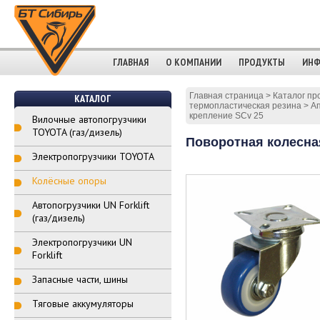
ГЛАВНАЯ
О КОМПАНИИ
ПРОДУКТЫ
ИНФ
Главная страница
>
Каталог пр
КАТАЛОГ
термопластическая резина
>
Ап
крепление SCv 25
Вилочные автопогрузчики
TOYOTA (газ/дизель)
Поворотная колесная
Электропогрузчики TOYOTA
Колёсные опоры
Автопогрузчики UN Forklift
(газ/дизель)
Электропогрузчики UN
Forklift
Запасные части, шины
Тяговые аккумуляторы