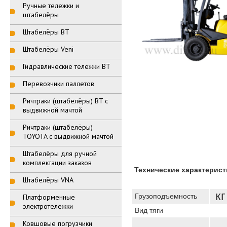
Ручные тележки и
штабелёры
Штабелёры BT
Штабелёры Veni
Гидравлические тележки BT
Перевозчики паллетов
Ричтраки (штабелёры) BT с
выдвижной мачтой
Ричтраки (штабелёры)
TOYOTA с выдвижной мачтой
Штабелёры для ручной
комплектации заказов
Технические характерист
Штабелёры VNA
кг
Грузоподъемность
Платформенные
электротележки
Вид тяги
Ковшовые погрузчики