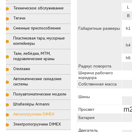
L
Техническое обслуживание
B
Тягачи
Сменные приспособления
Габаритные размеры
h1
Пластиковая тара, мусорные
контейнеры
h4
Тали, лебёдки, МТМ,
h6
гидравлические краны
Радиус поворота
Стеллажи
Ширина рабочего
коридора
Автоматические складские
системы
Собственная масса
Полуавтоматические модели
Шины
Штабелёры Armanni
m
Просвет
Автопогрузчики DIMEX
Батарея
Электропогрузчики DIMEX
Двигатель