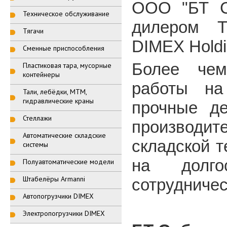
ООО "БТ С
Техническое обслуживание
дилером TO
Тягачи
DIMEX Holdi
Сменные приспособления
Более чем
Пластиковая тара, мусорные
контейнеры
работы на
Тали, лебёдки, МТМ,
гидравлические краны
прочные д
Стеллажи
производит
Автоматические складские
складской т
системы
на долго
Полуавтоматические модели
Штабелёры Armanni
сотрудничес
Автопогрузчики DIMEX
Электропогрузчики DIMEX