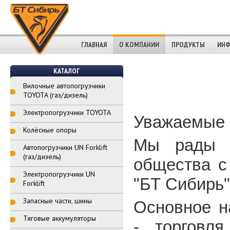
ГЛАВНАЯ
О КОМПАНИИ
ПРОДУКТЫ
ИНФ
КАТАЛОГ
Вилочные автопогрузчики
TOYOTA (газ/дизель)
Электропогрузчики TOYOTA
Уважаемые 
Колёсные опоры
Мы рады п
Автопогрузчики UN Forklift
(газ/дизель)
общества с
Электропогрузчики UN
"БТ Сибирь"
Forklift
Запасные части, шины
Основное н
Тяговые аккумуляторы
- торговл