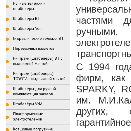
Ручные тележки и
универсаль
штабелёры
частями д
Штабелёры BT
Штабелёры Veni
ручным
Гидравлические тележки BT
электроте
Перевозчики паллетов
транспортн
Ричтраки (штабелёры) BT с
выдвижной мачтой
С 1994 год
Ричтраки (штабелёры)
фирм, как
TOYOTA с выдвижной мачтой
SPARKY, R
Штабелёры для ручной
комплектации заказов
им. М.И.Ка
Штабелёры VNA
других, 
Платформенные
электротележки
гарантийное
Ковшовые погрузчики