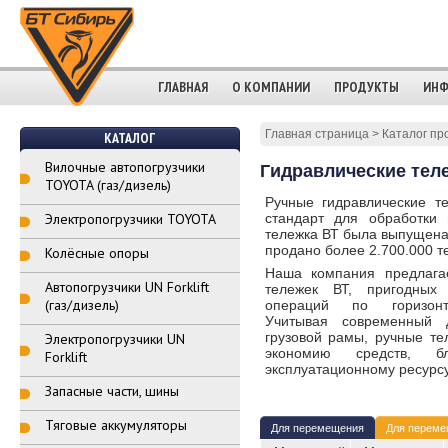
ГЛАВНАЯ
О КОМПАНИИ
ПРОДУКТЫ
ИНФ
Главная страница
>
Каталог пр
КАТАЛОГ
Вилочные автопогрузчики
Гидравлические тел
TOYOTA (газ/дизель)
Ручные гидравлические т
Электропогрузчики TOYOTA
стандарт для обработки 
тележка ВТ была выпущена 
продано более 2.700.000 т
Колёсные опоры
Наша компания предлага
Автопогрузчики UN Forklift
тележек ВТ, пригодных
(газ/дизель)
операций по горизонт
Учитывая современный 
грузовой рамы, ручные т
Электропогрузчики UN
экономию средств, бл
Forklift
эксплуатационному ресурсу
Запасные части, шины
Тяговые аккумуляторы
Для перемещения
Для переме