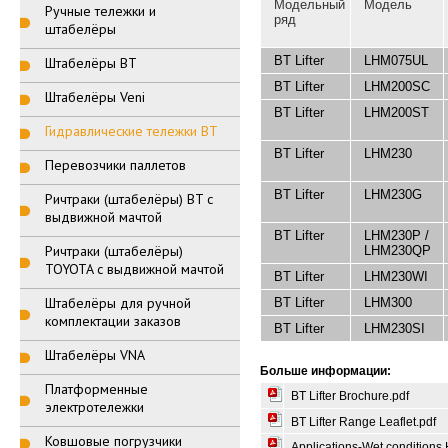
Модельный
Модель
Ручные тележки и
ряд
штабелёры
BT Lifter
LHM075UL
Штабелёры BT
BT Lifter
LHM200SC
Штабелёры Veni
BT Lifter
LHM200ST
Гидравлические тележки BT
BT Lifter
LHM230
Перевозчики паллетов
BT Lifter
LHM230G
Ричтраки (штабелёры) BT с
выдвижной мачтой
BT Lifter
LHM230P /
Ричтраки (штабелёры)
LHM230QP
TOYOTA с выдвижной мачтой
BT Lifter
LHM230WI
Штабелёры для ручной
BT Lifter
LHM300
комплектации заказов
BT Lifter
LHM230SI
Штабелёры VNA
Больше информации:
Платформенные
BT Lifter Brochure.pdf
электротележки
BT Lifter Range Leaflet.pdf
Ковшовые погрузчики
Applications-Wet conditions