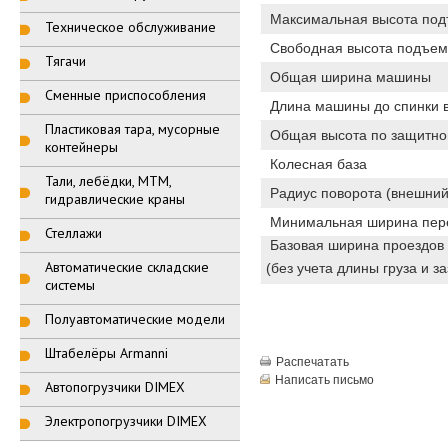
Максимальная высота подъ
Техническое обслуживание
Свободная высота подъема
Тягачи
Общая ширина машины
Сменные приспособления
Длина машины до спинки 
Пластиковая тара, мусорные
Общая высота по защитно
контейнеры
Колесная база
Тали, лебёдки, МТМ,
Радиус поворота (внешний
гидравлические краны
Минимальная ширина пер
Стеллажи
Базовая ширина проездов 
Автоматические складские
(без учета длины груза и за
системы
Полуавтоматические модели
Штабелёры Armanni
Распечатать
Написать письмо
Автопогрузчики DIMEX
Электропогрузчики DIMEX