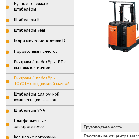
Ручные тележки и
штабелёры
Штабелёры BT
Штабелёры Veni
Гидравлические тележки BT
Перевозчики паллетов
Ричтраки (штабелёры) BT с
выдвижной мачтой
Ричтраки (штабелёры)
TOYOTA с выдвижной мачтой
Штабелёры для ручной
комплектации заказов
Штабелёры VNA
Платформенные
электротележки
Грузоподъемность
Расстояние от центра масс
Ковшовые погрузчики