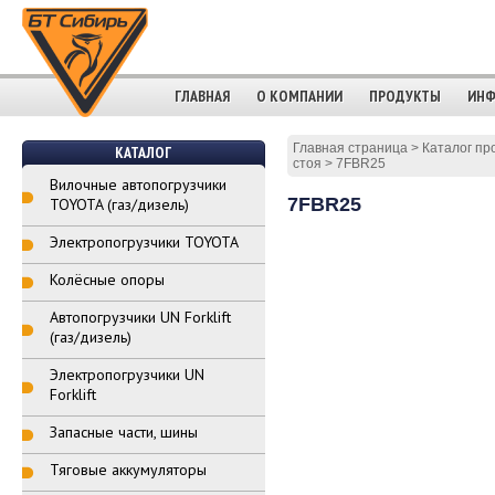
ГЛАВНАЯ
О КОМПАНИИ
ПРОДУКТЫ
ИНФ
Главная страница
>
Каталог пр
КАТАЛОГ
стоя
>
7FBR25
Вилочные автопогрузчики
7FBR25
TOYOTA (газ/дизель)
Электропогрузчики TOYOTA
Колёсные опоры
Автопогрузчики UN Forklift
(газ/дизель)
Электропогрузчики UN
Forklift
Запасные части, шины
Тяговые аккумуляторы