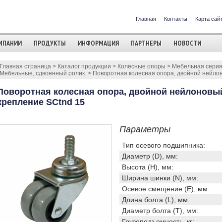
Главная
Контакты
Карта сай
МПАНИИ
ПРОДУКТЫ
ИНФОРМАЦИЯ
ПАРТНЕРЫ
НОВОСТИ
Главная страница
>
Каталог продукции
>
Колёсные опоры
>
Мебельная серия:
Мебельные, сдвоенный ролик.
>
Поворотная колесная опора, двойной нейлон
Поворотная колесная опора, двойной нейлоновый
крепление SCtnd 15
Параметры
Тип осевого подшипника:
Диаметр (D), мм:
Высота (H), мм:
Ширина шинки (N), мм:
Осевое смещение (E), мм:
Длина болта (L), мм:
Диаметр болта (T), мм:
Грузоподъемность, кг: