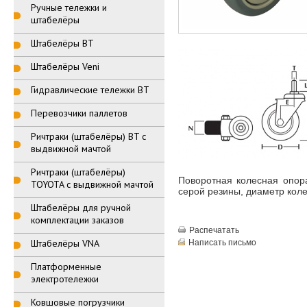
Ручные тележки и
штабелёры
Штабелёры BT
Штабелёры Veni
Гидравлические тележки BT
Перевозчики паллетов
Ричтраки (штабелёры) BT с
выдвижной мачтой
Ричтраки (штабелёры)
Поворотная колесная опора
TOYOTA с выдвижной мачтой
серой резины, диаметр колес
Штабелёры для ручной
комплектации заказов
Распечатать
Штабелёры VNA
Написать письмо
Платформенные
электротележки
Ковшовые погрузчики