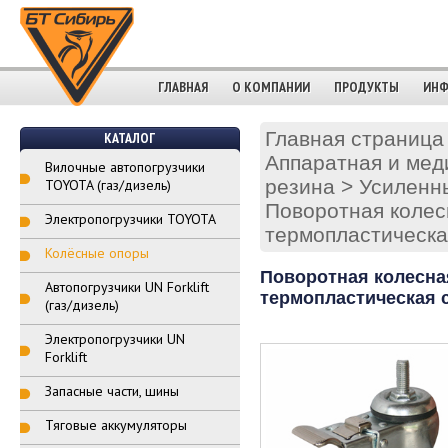
ГЛАВНАЯ
О КОМПАНИИ
ПРОДУКТЫ
ИНФ
Главная страница
КАТАЛОГ
Аппаратная и мед
Вилочные автопогрузчики
резина
>
Усиленны
TOYOTA (газ/дизель)
Поворотная колес
Электропогрузчики TOYOTA
термопластическа
Колёсные опоры
Поворотная колесная
Автопогрузчики UN Forklift
термопластическая с
(газ/дизель)
Электропогрузчики UN
Forklift
Запасные части, шины
Тяговые аккумуляторы