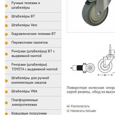
Ручные тележки и
штабелёры
Штабелёры BT
Штабелёры Veni
Гидравлические тележки BT
Перевозчики паллетов
Ричтраки (штабелёры) BT с
выдвижной мачтой
Ричтраки (штабелёры)
TOYOTA с выдвижной мачтой
Штабелёры для ручной
комплектации заказов
Поворотная колесная опора
Штабелёры VNA
серой резины, обод из высок
Платформенные
электротележки
Распечатать
Написать письмо
Ковшовые погрузчики