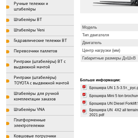
Ручные тележки и
штабелёры
Штабелёры BT
Модель
Штабелёры Veni
Тип двигателя
Гидравлические тележки BT
Двигатель
Перевозчики паллетов
Центр нагрузки (мм)
Габаритные размеры ДхШхВ
Ричтраки (штабелёры) BT с
выдвижной мачтой
Ричтраки (штабелёры)
Больше информации:
TOYOTA с выдвижной мачтой
Брошюра UN 1.5-3.5т._рус.
Штабелёры для ручной
Брошюра Mini 5 ton brochure
комплектации заказов
Брошюра UN Diesel Forklift 
Штабелёры VNA
Брошюра UN 4X2 all terrain f
2021.pdf
Платформенные
электротележки
Ковшовые погрузчики