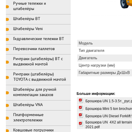
Ручные тележки и
штабелёры
Штабелёры BT
Штабелёры Veni
Гидравлические тележки BT
Модель
Перевозчики паллетов
Тип двигателя
Двигатель
Ричтраки (штабелёры) BT с
выдвижной мачтой
Центр нагрузки (мм)
Габаритные размеры ДхШхВ
Ричтраки (штабелёры)
TOYOTA с выдвижной мачтой
Штабелёры для ручной
Больше информации:
комплектации заказов
Брошюра UN 1.5-3.5т._рус.
Штабелёры VNA
Брошюра Mini 5 ton brochure
Платформенные
Брошюра UN Diesel Forklift 
электротележки
Брошюра UN 4X2 all terrain f
2021.pdf
Ковшовые погрузчики