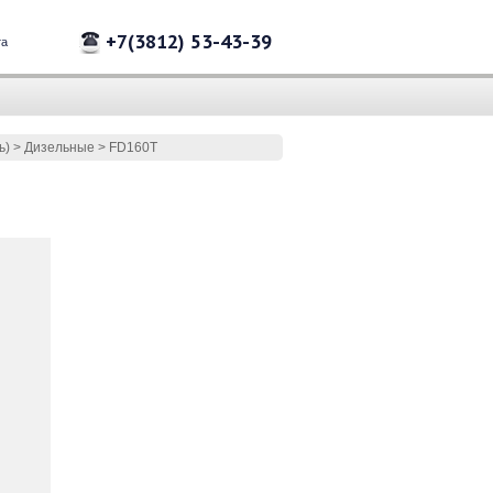
+7(3812) 53-43-39
та
ь)
>
Дизельные
>
FD160T