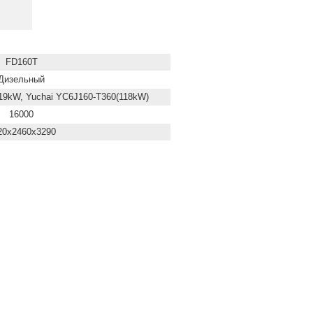
FD160T
Дизельный
9kW, Yuchai YC6J160-T360(118kW)
16000
20x2460x3290